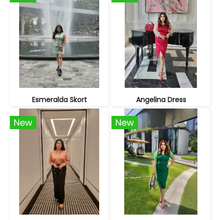
Esmeralda Skort
Angelina Dress
New
New