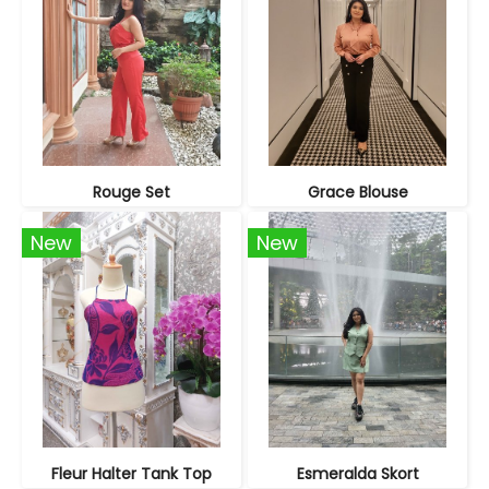
Rouge Set
Grace Blouse
New
New
Fleur Halter Tank Top
Esmeralda Skort