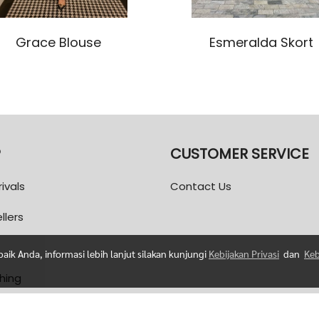
Grace Blouse
Esmeralda Skort
P
CUSTOMER SERVICE
ivals
Contact Us
llers
ik Anda, informasi lebih lanjut silakan kunjungi
Kebijakan Privasi
dan
Keb
thing