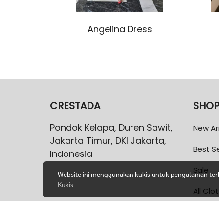
Angelina Dress
CRESTADA
SHO
Pondok Kelapa, Duren Sawit,
New Arr
Jakarta Timur, DKI Jakarta,
Best Se
Indonesia
Sale
Website ini menggunakan kukis untuk pengalaman terba
Kukis
All Clo