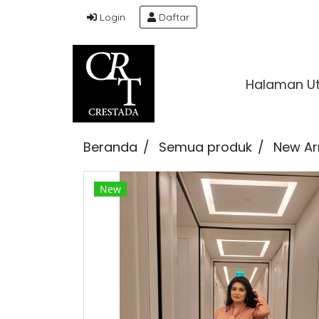
Login
Daftar
Halaman U
Beranda
Semua produk
New Arr
New