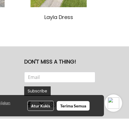
Layla Dress
DON'T MISS A THING!
Subscribe
ijakan
Atur Kukis
Terima Semua